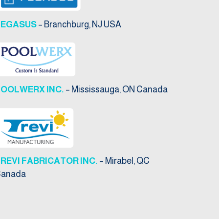
PEGASUS
– Branchburg, NJ USA
POOLWERX INC.
– Mississauga, ON Canada
REVI FABRICATOR INC.
– Mirabel, QC
anada