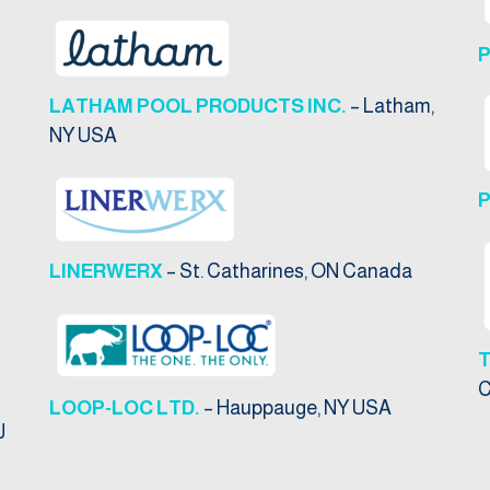
LATHAM POOL PRODUCTS INC.
– Latham,
NY USA
LINERWERX
– St. Catharines, ON Canada
T
C
LOOP-LOC LTD.
– Hauppauge, NY USA
J