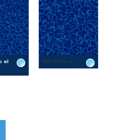
 el
HDE Oxford