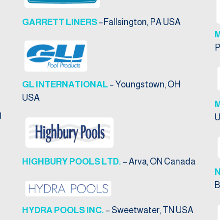
GARRETT LINERS
–Fallsington, PA USA
P
GL INTERNATIONAL
– Youngstown, OH
USA
M
J
HIGHBURY POOLS LTD.
– Arva, ON Canada
B
HYDRA POOLS INC.
– Sweetwater, TN USA