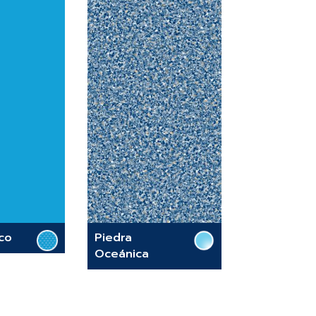
co
Piedra
Oceánica