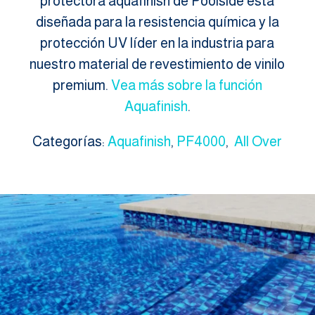
protectora aquafinish de Poolside está
diseñada para la resistencia química y la
protección UV líder en la industria para
nuestro material de revestimiento de vinilo
premium.
Vea más sobre la función
Aquafinish
.
Categorías:
Aquafinish
,
PF4000
,
All Over