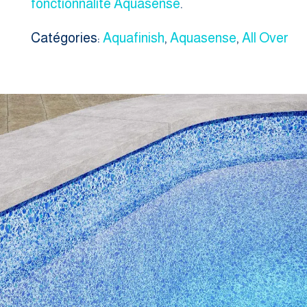
fonctionnalité Aquasense
.
Catégories:
Aquafinish
,
Aquasense
,
All Over