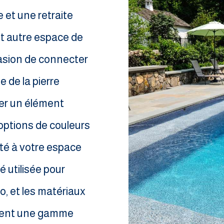
e et une retraite
ut autre espace de
casion de connecter
e de la pierre
ter un élément
’options de couleurs
ité à votre espace
é utilisée pour
io, et les matériaux
frent une gamme